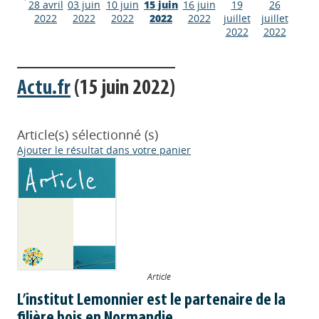
28 avril
03 juin
10 juin
15 juin
16 juin
19
26
2022
2022
2022
2022
2022
juillet
juillet
2022
2022
Actu.fr
(15 juin 2022)
Article(s) sélectionné (s)
Ajouter le résultat dans votre panier
Article
L’institut Lemonnier est le partenaire de la
Appels à projets
filière bois en Normandie