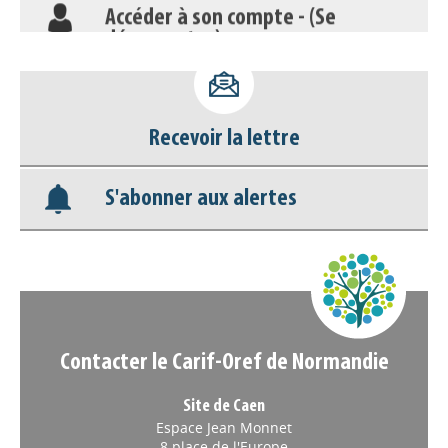
Accéder à son compte - (Se
déconnecter)
Base documentaire
Recevoir la lettre
Nos veilles Scoop.it
S'abonner aux alertes
Appels à projets
Contacter le Carif-Oref de Normandie
Site de Caen
Espace Jean Monnet
8 place de l'Europe