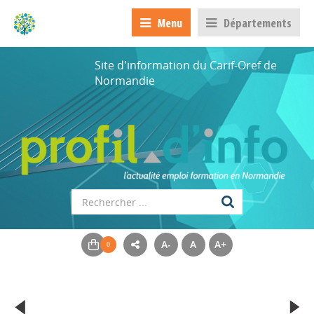
Menu
Départements
Site d'information du Carif-Oref de
Normandie
A-
A
A+