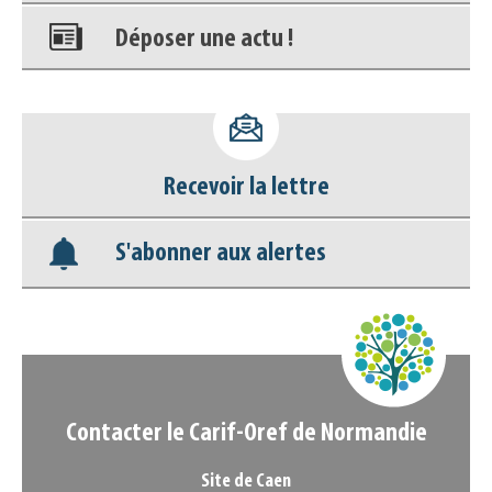
Déposer une actu !
Accéder à son compte - (Se
déconnecter)
Recevoir la lettre
Base documentaire
S'abonner aux alertes
Nos veilles Scoop.it
Appels à projets
Contacter le Carif-Oref de Normandie
Site de Caen