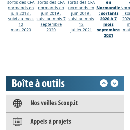
sortis des CFA
sortis des CFA
sortis des CFA
en
normands en
normands en
normands en
Normandie
Nor
juin 2018 :
juin 2019 :
juin 2019 :
: sortants
: so
suivi au mois
suivi au mois 7
suivi au mois
2020 à 7
202
12
septembre
12
mois
m
Appels à projets
mars 2020
2020
juillet 2021
septembre
mai
2021
Déposer une actu !
Accéder à son compte - (Se
déconnecter)
Boîte à outils
Base documentaire
Nos veilles Scoop.it
Appels à projets