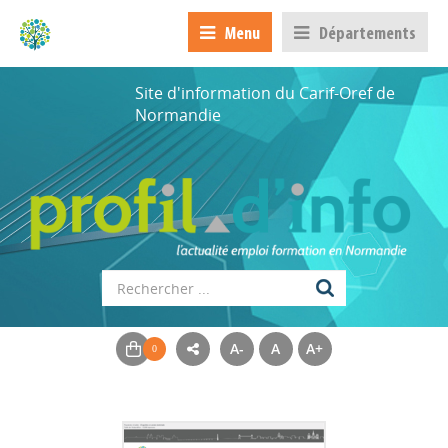
Menu
Départements
Site d'information du Carif-Oref de
Normandie
A-
A
A+