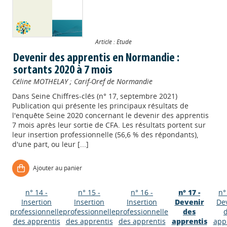
Article : Etude
Devenir des apprentis en Normandie :
sortants 2020 à 7 mois
Céline MOTHELAY
;
Carif-Oref de Normandie
Dans
Seine Chiffres-clés (n° 17, septembre 2021)
Publication qui présente les principaux résultats de
l'enquête Seine 2020 concernant le devenir des apprentis
7 mois après leur sortie de CFA. Les résultats portent sur
leur insertion professionnelle (56,6 % des répondants),
d'une part, ou leur [...]
Ajouter au panier
n° 14 -
n° 15 -
n° 16 -
n° 17 -
n°
Insertion
Insertion
Insertion
Devenir
De
professionnelle
professionnelle
professionnelle
des
des apprentis
des apprentis
des apprentis
apprentis
app