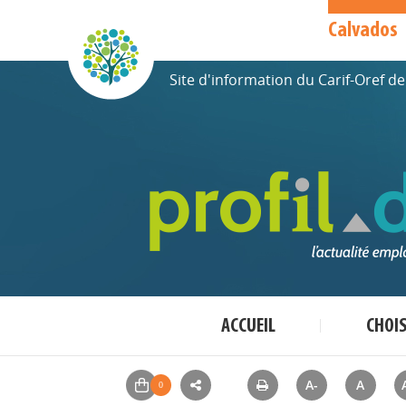
Calvados
Site d'information du Carif-Oref 
ACCUEIL
CHOI
A-
A