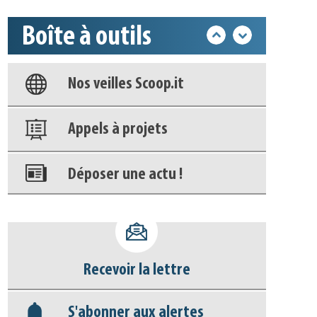
Boîte à outils
Base documentaire
Nos veilles Scoop.it
Appels à projets
Déposer une actu !
Accéder à son compte - (Se
déconnecter)
Recevoir la lettre
Base documentaire
S'abonner aux alertes