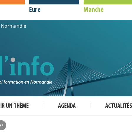
Eure
Manche
de Normandie
SIR UN THÈME
AGENDA
ACTUALITÉS
A+