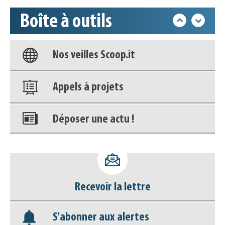
Boîte à outils
Base documentaire
Nos veilles Scoop.it
Appels à projets
Déposer une actu !
Accéder à son compte - (Se
déconnecter)
Recevoir la lettre
Base documentaire
S'abonner aux alertes
Nos veilles Scoop.it