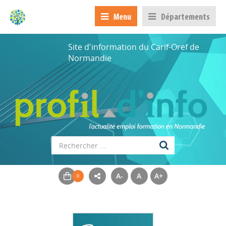
Menu
Départements
Site d'information du Carif-Oref de
Normandie
A-
A
A+