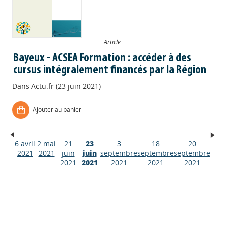
Article
Bayeux - ACSEA Formation : accéder à des
cursus intégralement financés par la Région
Dans
Actu.fr (23 juin 2021)
Ajouter au panier
6 avril
2 mai
21
23
3
18
20
Appels à projets
2021
2021
juin
juin
septembre
septembre
septembre
2021
2021
2021
2021
2021
Déposer une actu !
Accéder à son compte - (Se
déconnecter)