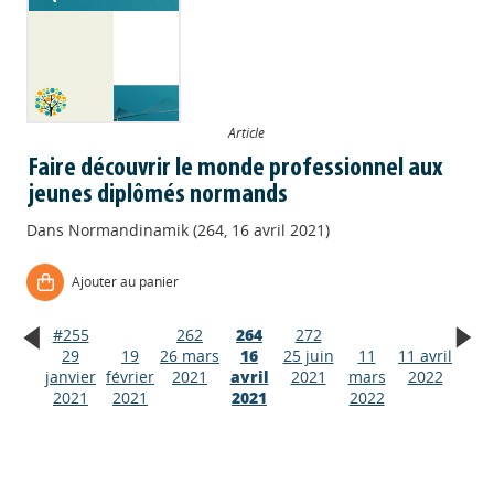
Article
Faire découvrir le monde professionnel aux
jeunes diplômés normands
Dans
Normandinamik (264, 16 avril 2021)
Ajouter au panier
#255
262
264
272
29
19
26 mars
16
25 juin
11
11 avril
Appels à projets
janvier
février
2021
avril
2021
mars
2022
2021
2021
2021
2022
Déposer une actu !