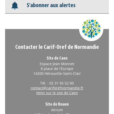
S'abonner aux alertes
Nos veilles Scoop.it
Appels à projets
Contacter le Carif-Oref de Normandie
Site de Caen
Espace Jean Monnet
8 place de l'Europe
14200 Hérouville-Saint-Clair
Tél. : 02 31 95 52 00
contact@cariforefnormandie.fr
Venir sur le site de Caen
Site de Rouen
Atrium