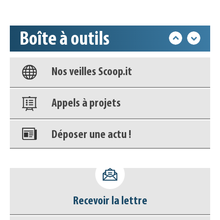
Accéder à son compte - (Se
déconnecter)
Boîte à outils
Base documentaire
Nos veilles Scoop.it
Appels à projets
Déposer une actu !
Accéder à son compte - (Se
déconnecter)
Recevoir la lettre
Base documentaire