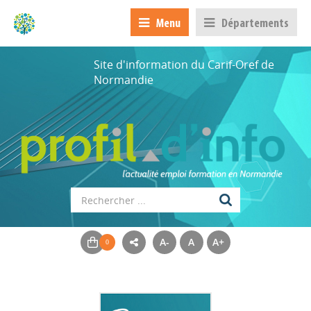
Menu
Départements
Site d'information du Carif-Oref de
Normandie
A-
A
A+