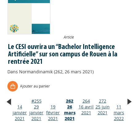
Article
Le CESI ouvrira un “Bachelor Intelligence
Artificielle” sur son campus de Rouen à la
rentrée 2021
Dans
Normandinamik (262, 26 mars 2021)
Ajouter au panier
#255
262
264
272
14
29
19
26
16 avril
25 juin
11
Appels à projets
janvier
janvier
février
mars
2021
2021
mars
2021
2021
2021
2021
2022
Déposer une actu !