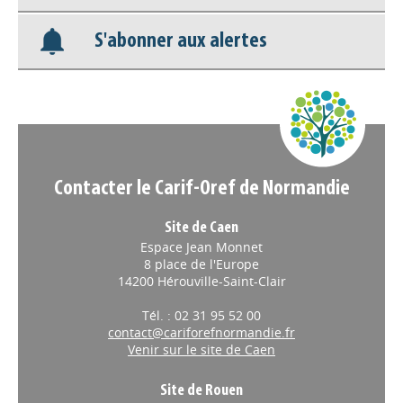
S'abonner aux alertes
Nos veilles Scoop.it
Appels à projets
Contacter le Carif-Oref de Normandie
Site de Caen
Espace Jean Monnet
8 place de l'Europe
14200 Hérouville-Saint-Clair
Tél. : 02 31 95 52 00
contact@cariforefnormandie.fr
Venir sur le site de Caen
Site de Rouen