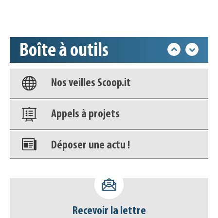
Accéder à son compte - (Se
déconnecter)
Boîte à outils
Base documentaire
Nos veilles Scoop.it
Appels à projets
Déposer une actu !
Accéder à son compte - (Se
déconnecter)
Recevoir la lettre
Base documentaire