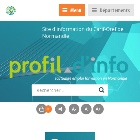
Menu
Départements
Site d'information du Carif-Oref de
Normandie
A-
A
A+