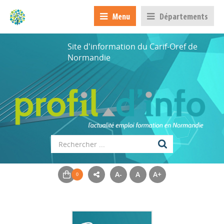
Menu
Départements
Site d'information du Carif-Oref de
Normandie
A-
A
A+