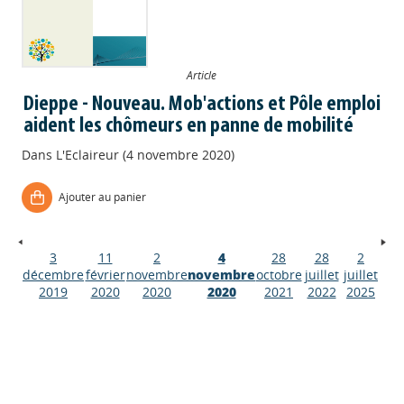
Article
Dieppe - Nouveau. Mob'actions et Pôle emploi
aident les chômeurs en panne de mobilité
Dans
L'Eclaireur (4 novembre 2020)
Ajouter au panier
3
11
2
4
28
28
2
Appels à projets
décembre
février
novembre
novembre
octobre
juillet
juillet
2019
2020
2020
2020
2021
2022
2025
Déposer une actu !
Accéder à son compte - (Se
déconnecter)