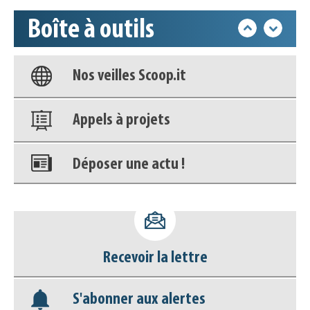
Boîte à outils
Base documentaire
Nos veilles Scoop.it
Appels à projets
Déposer une actu !
Accéder à son compte - (Se
déconnecter)
Recevoir la lettre
Base documentaire
S'abonner aux alertes
Nos veilles Scoop.it