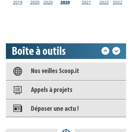
2019
2020
2020
2020
2021
2022
2022
Déposer une actu !
Accéder à son compte - (Se
déconnecter)
Boîte à outils
Base documentaire
Nos veilles Scoop.it
Appels à projets
Déposer une actu !
Accéder à son compte - (Se