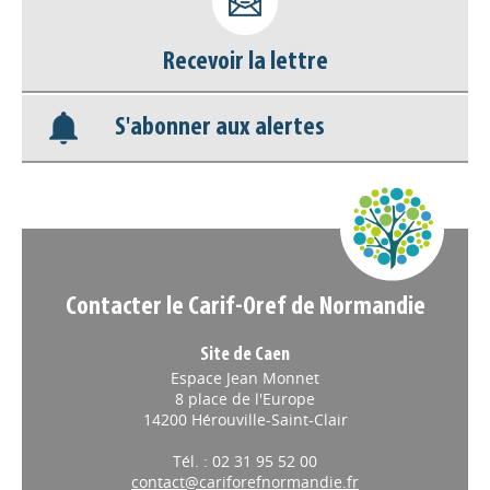
déconnecter)
Recevoir la lettre
Base documentaire
S'abonner aux alertes
Nos veilles Scoop.it
Appels à projets
Contacter le Carif-Oref de Normandie
Site de Caen
Espace Jean Monnet
8 place de l'Europe
14200 Hérouville-Saint-Clair
Tél. : 02 31 95 52 00
contact@cariforefnormandie.fr