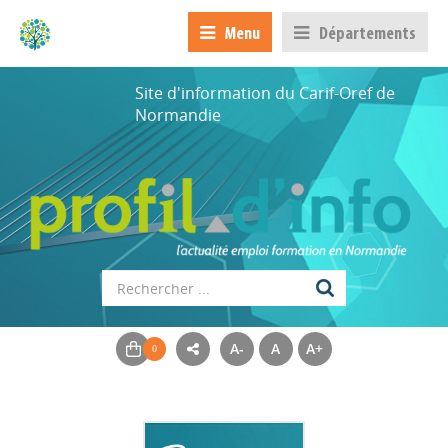
Menu
Départements
Site d'information du Carif-Oref de
Normandie
A-
A
A+