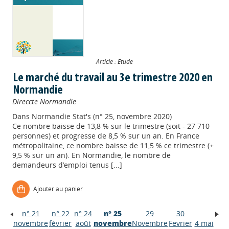
Article : Etude
Le marché du travail au 3e trimestre 2020 en
Normandie
Direccte Normandie
Dans
Normandie Stat's (n° 25, novembre 2020)
Ce nombre baisse de 13,8 % sur le trimestre (soit - 27 710
personnes) et progresse de 8,5 % sur un an. En France
métropolitaine, ce nombre baisse de 11,5 % ce trimestre (+
9,5 % sur un an). En Normandie, le nombre de
demandeurs d’emploi tenus [...]
Ajouter au panier
n° 21
n° 22
n° 24
n° 25
29
30
Appels à projets
novembre
février
août
novembre
Novembre
Fevrier
4 mai