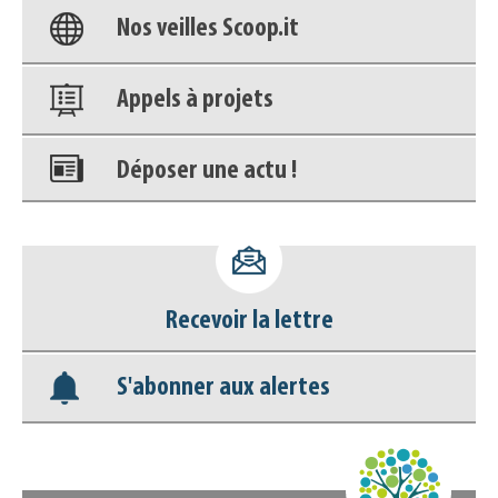
Nos veilles Scoop.it
Appels à projets
Déposer une actu !
Accéder à son compte - (Se
déconnecter)
Recevoir la lettre
Base documentaire
S'abonner aux alertes
Nos veilles Scoop.it
Appels à projets