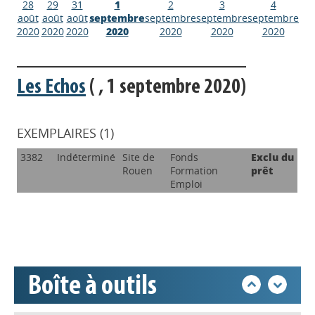
28
29
31
1
2
3
4
août
août
août
septembre
septembre
septembre
septembre
2020
2020
2020
2020
2020
2020
2020
Les Echos
( , 1 septembre 2020)
EXEMPLAIRES (1)
Appels à projets
3382
Indéterminé
Site de
Fonds
Exclu du
Rouen
Formation
prêt
Emploi
Déposer une actu !
Accéder à son compte - (Se
déconnecter)
Boîte à outils
Base documentaire