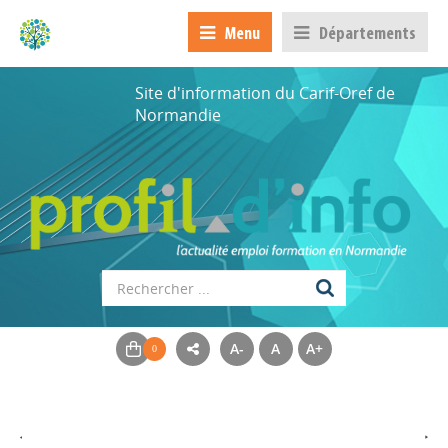
Menu
Départements
Site d'information du Carif-Oref de
Normandie
A-
A
A+