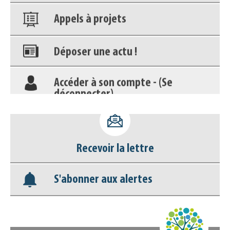
Appels à projets
Déposer une actu !
Accéder à son compte - (Se
déconnecter)
Base documentaire
Nos veilles Scoop.it
Recevoir la lettre
S'abonner aux alertes
Appels à projets