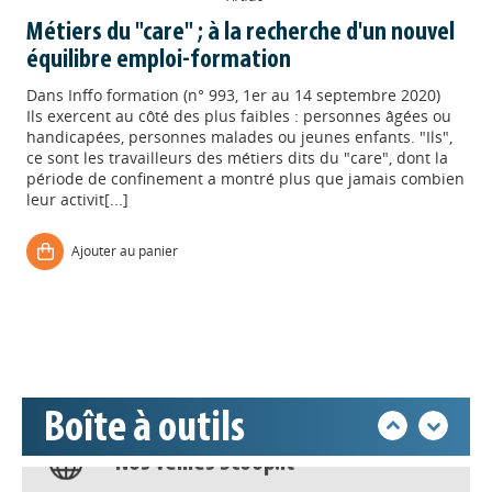
Métiers du "care" ; à la recherche d'un nouvel
équilibre emploi-formation
Dans
Inffo formation (n° 993, 1er au 14 septembre 2020)
Ils exercent au côté des plus faibles : personnes âgées ou
handicapées, personnes malades ou jeunes enfants. "Ils",
Appels à projets
ce sont les travailleurs des métiers dits du "care", dont la
période de confinement a montré plus que jamais combien
leur activit[...]
Déposer une actu !
Ajouter au panier
Accéder à son compte - (Se
déconnecter)
Base documentaire
Boîte à outils
Nos veilles Scoop.it