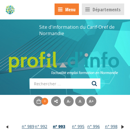
Menu
Départements
Site d'information du Carif-Oref de
Normandie
A-
A
A+
n° 989
n° 992
n° 993
n° 995
n° 996
n° 998