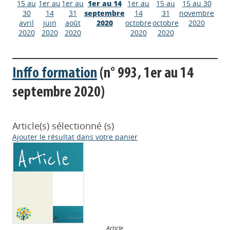
15 au
1er au
1er au
1er au 14
1er au
15 au
15 au 30
30
14
31
septembre
14
31
novembre
avril
juin
août
2020
octobre
octobre
2020
2020
2020
2020
2020
2020
Inffo formation
(n° 993, 1er au 14
septembre 2020)
Article(s) sélectionné (s)
Ajouter le résultat dans votre panier
Article