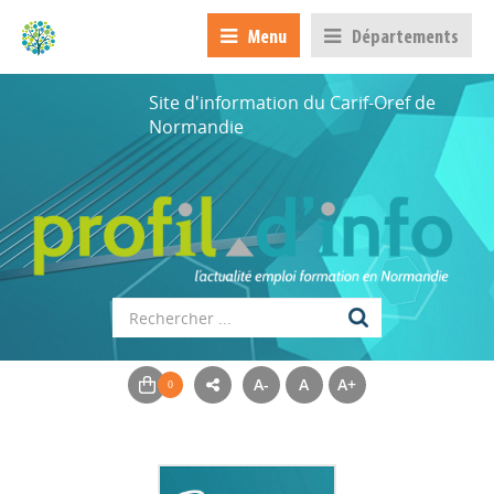
Menu
Départements
Site d'information du Carif-Oref de
Normandie
A-
A
A+