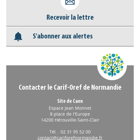
déconnecter)
Recevoir la lettre
Base documentaire
S'abonner aux alertes
Nos veilles Scoop.it
Appels à projets
Contacter le Carif-Oref de Normandie
Site de Caen
Espace Jean Monnet
8 place de l'Europe
14200 Hérouville-Saint-Clair
Tél. : 02 31 95 52 00
contact@cariforefnormandie.fr