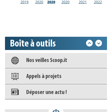
2019
2020
2020
2020
2021
2022
Déposer une actu !
Accéder à son compte - (Se
déconnecter)
Boîte à outils
Base documentaire
Nos veilles Scoop.it
Appels à projets
Déposer une actu !
Accéder à son compte - (Se