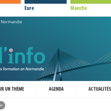
Eure
Manche
de Normandie
SIR UN THÈME
AGENDA
ACTUALITÉS
A+