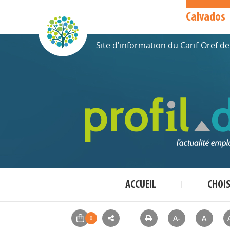
Calvados
Site d'information du Carif-Oref 
ACCUEIL
CHOI
A-
A