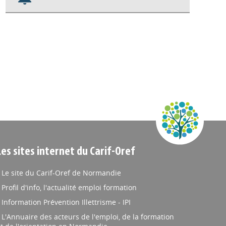
Nos veilles Scoop.it
Appels à projets
Les sites internet du Carif-Oref
Le site du Carif-Oref de Normandie
Profil d'info, l'actualité emploi formation
Information Prévention Illettrisme - IPI
L'Annuaire des acteurs de l'emploi, de la formation