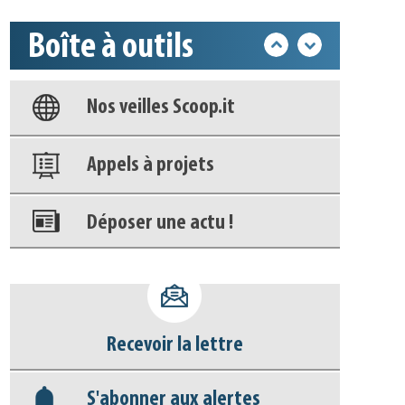
Boîte à outils
Base documentaire
Nos veilles Scoop.it
Appels à projets
Déposer une actu !
Accéder à son compte - (Se
déconnecter)
Recevoir la lettre
Base documentaire
S'abonner aux alertes