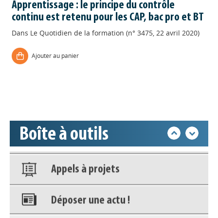
Apprentissage : le principe du contrôle
Appels à projets
continu est retenu pour les CAP, bac pro et BT
Dans
Le Quotidien de la formation (n° 3475, 22 avril 2020)
Déposer une actu !
Ajouter au panier
Accéder à son compte - (Se
déconnecter)
Base documentaire
Boîte à outils
Nos veilles Scoop.it
Appels à projets
Déposer une actu !