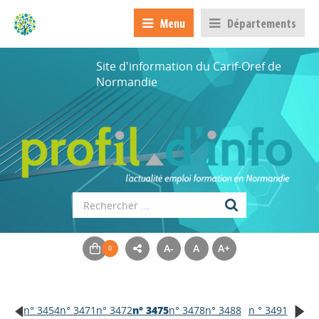
Menu
Départements
Site d'information du Carif-Oref de
Normandie
A-
A
A+
n° 3454
n° 3471
n° 3472
n° 3475
n° 3478
n° 3488
n ° 3491