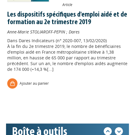
Article
Les dispositifs spécifiques d'emploi aidé et de
formation au 2e trimestre 2019
Anne-Marie STOLIAROFF-PEPIN
;
Dares
Dans
Dares Indicateurs (n° 2020-007, 13/02/2020)
À la fin du 2e trimestre 2019, le nombre de bénéficiaires
d’emploi aidé en France métropolitaine s’élève à 1,38
million, en hausse de 65 000 par rapport au trimestre
précédent. Sur un an, le nombre d’emplois aidés augmente
de 174 000 (+14,3 %[...]
Appels à projets
Ajouter au panier
Déposer une actu !
Accéder à son compte - (Se
déconnecter)
Boîte à outils
Base documentaire