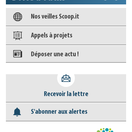
Nos veilles Scoop.it
Appels à projets
Déposer une actu !
Accéder à son compte - (Se
déconnecter)
Recevoir la lettre
Base documentaire
S'abonner aux alertes
Nos veilles Scoop.it