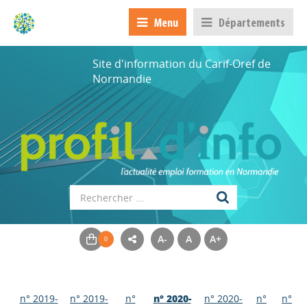
Menu
Départements
Site d'information du Carif-Oref de
Normandie
A-
A
A+
n° 2019-
n° 2019-
n°
n° 2020-
n° 2020-
n°
n°