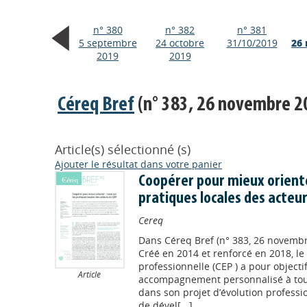
n° 380
n° 382
n° 381
5 septembre
24 octobre
31/10/2019
26
2019
2019
Céreq Bref
(n° 383, 26 novembre 2
Article(s) sélectionné (s)
Ajouter le résultat dans votre panier
Coopérer pour mieux oriente
pratiques locales des acteur
Cereq
Dans
Céreq Bref (n° 383, 26 novemb
Créé en 2014 et renforcé en 2018, le
professionnelle (CEP ) a pour objecti
Article
accompagnement personnalisé à tout 
dans son projet d’évolution professi
de dével[...]