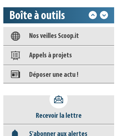
Boîte à outils
Base documentaire
Nos veilles Scoop.it
Appels à projets
Déposer une actu !
Accéder à son compte - (Se
déconnecter)
Recevoir la lettre
Base documentaire
S'abonner aux alertes