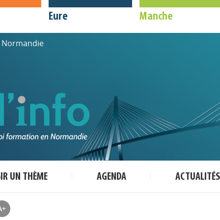
Eure
Manche
de Normandie
SIR UN THÈME
AGENDA
ACTUALITÉS
A+