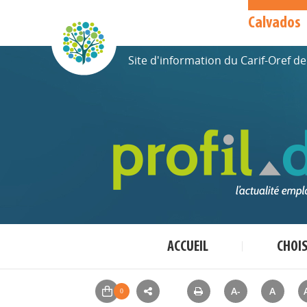
Calvados
Site d'information du Carif-Oref 
ACCUEIL
CHOI
A-
A