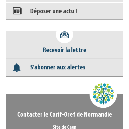
Déposer une actu !
Accéder à son compte - (Se
déconnecter)
Recevoir la lettre
Base documentaire
S'abonner aux alertes
Nos veilles Scoop.it
Appels à projets
Contacter le Carif-Oref de Normandie
Site de Caen