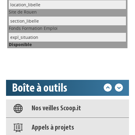
Site de Rouen
Appels à projets
Fonds Formation Emploi
Disponible
Déposer une actu !
Accéder à son compte - (Se
déconnecter)
Boîte à outils
Base documentaire
Nos veilles Scoop.it
Appels à projets