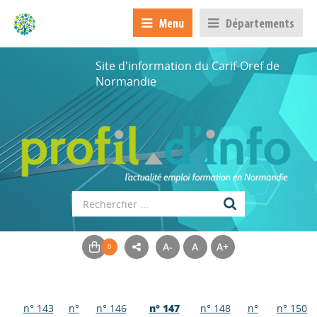
Menu
Départements
Site d'information du Carif-Oref de
Normandie
A-
A
A+
n° 143
n°
n° 146
n° 147
n° 148
n°
n° 150