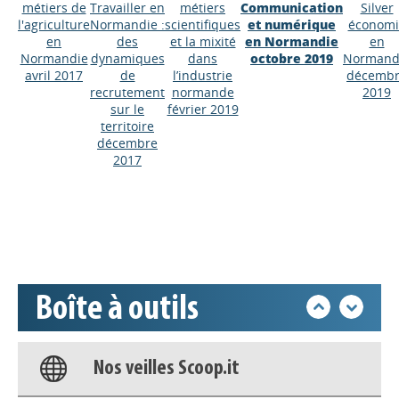
métiers de
Travailler en
métiers
Communication
Silver
l'agriculture
Normandie :
scientifiques
et numérique
économi
en
des
et la mixité
en Normandie
en
Normandie
dynamiques
dans
octobre 2019
Normand
avril 2017
de
l’industrie
décemb
recrutement
normande
2019
sur le
février 2019
Appels à projets
territoire
décembre
2017
Déposer une actu !
Accéder à son compte - (Se
déconnecter)
Base documentaire
Boîte à outils
Nos veilles Scoop.it