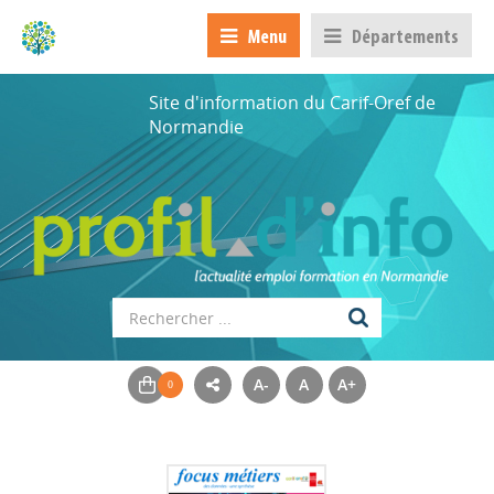
Menu
Départements
Site d'information du Carif-Oref de
Normandie
A-
A
A+