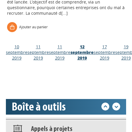
été lancée. L’objectif est de comprendre, via un
questionnaire, pourquoi certaines entreprises ont du mal à
recruter. La communauté d[...]
Ajouter au panier
Appels à projets
10
11
11
12
17
19
Déposer une actu !
septembre
septembre
septembre
septembre
septembre
septemb
2019
2019
2019
2019
2019
2019
Accéder à son compte - (Se
déconnecter)
Base documentaire
Boîte à outils
Nos veilles Scoop.it
Appels à projets