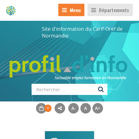
Menu
Départements
Site d'information du Carif-Oref de
Normandie
A-
A
A+