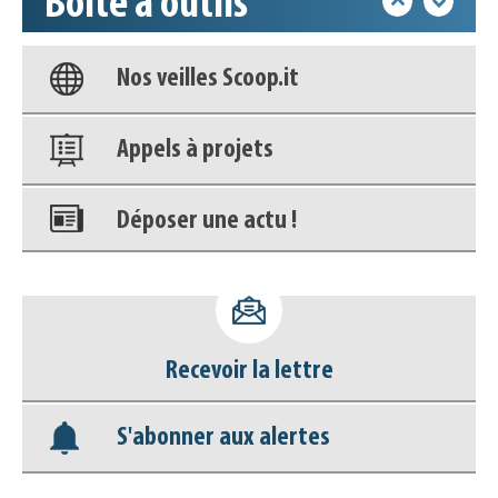
Boîte à outils
Base documentaire
Nos veilles Scoop.it
Appels à projets
Déposer une actu !
Accéder à son compte - (Se
déconnecter)
Recevoir la lettre
Base documentaire
S'abonner aux alertes
Nos veilles Scoop.it