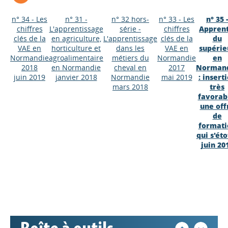
n° 34 - Les
n° 31 -
n° 32 hors-
n° 33 - Les
n° 35 -
chiffres
L'apprentissage
série -
chiffres
Apprent
clés de la
en agriculture,
L'apprentissage
clés de la
du
VAE en
horticulture et
dans les
VAE en
supérie
Normandie
agroalimentaire
métiers du
Normandie
en
2018
en Normandie
cheval en
2017
Norman
juin 2019
janvier 2018
Normandie
mai 2019
: insert
mars 2018
très
favorab
une off
de
formati
Appels à projets
qui s'éto
juin 20
Déposer une actu !
Accéder à son compte - (Se
déconnecter)