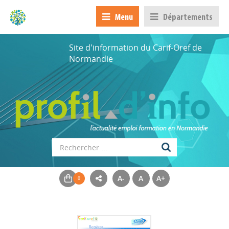
Menu
Départements
Site d'information du Carif-Oref de
Normandie
A-
A
A+