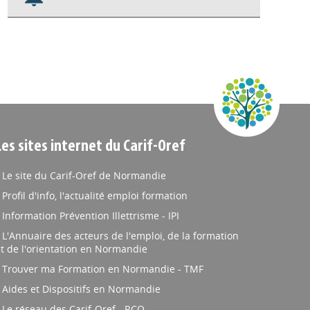
Nos veilles Scoop.it
Appels à projets
Les sites internet du Carif-Oref
Le site du Carif-Oref de Normandie
Profil d'info, l'actualité emploi formation
Information Prévention Illettrisme - IPI
L'Annuaire des acteurs de l'emploi, de la formation
t de l'orientation en Normandie
Trouver ma Formation en Normandie - TMF
Aides et Dispositifs en Normandie
Le réseau des Carif-Oref - RCO