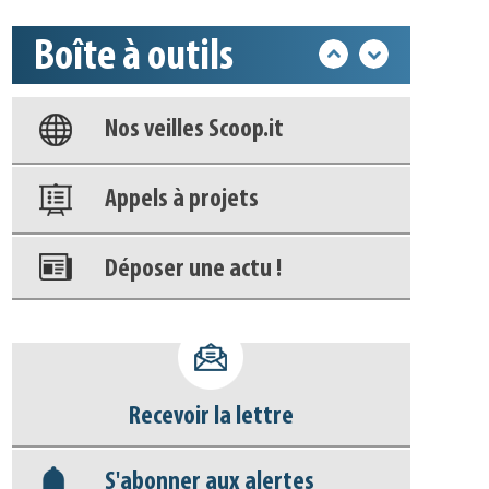
Boîte à outils
Base documentaire
Nos veilles Scoop.it
Appels à projets
Déposer une actu !
Accéder à son compte - (Se
déconnecter)
Recevoir la lettre
Base documentaire
S'abonner aux alertes