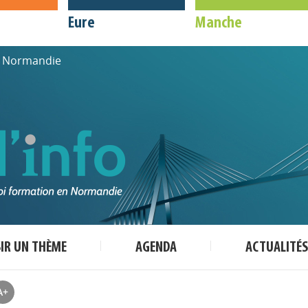
Eure
Manche
de Normandie
SIR UN THÈME
AGENDA
ACTUALITÉS
A+