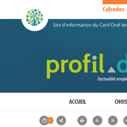
Calvados
Site d'information du Carif-Oref 
ACCUEIL
CHOI
A-
A