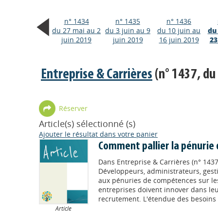
n° 1434
n° 1435
n° 1436
du 27 mai au 2
du 3 juin au 9
du 10 juin au
du 
juin 2019
juin 2019
16 juin 2019
23
Entreprise & Carrières
(n° 1437, du 
Réserver
Article(s) sélectionné (s)
Ajouter le résultat dans votre panier
Comment pallier la pénurie 
Dans
Entreprise & Carrières (n° 1437
Développeurs, administrateurs, gest
aux pénuries de compétences sur le
entreprises doivent innover dans le
recrutement. L'étendue des besoins le
Article