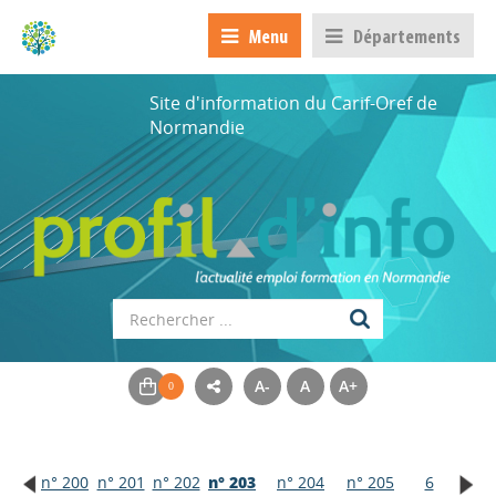
Menu
Départements
Site d'information du Carif-Oref de
Normandie
A-
A
A+
n° 200
n° 201
n° 202
n° 203
n° 204
n° 205
6