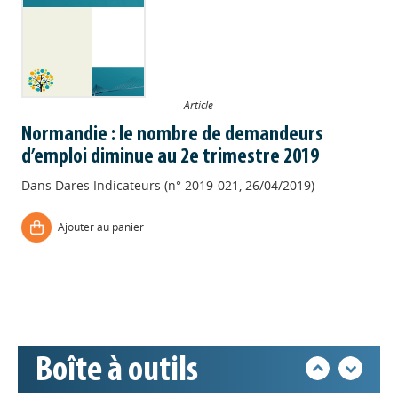
Article
Normandie : le nombre de demandeurs
d’emploi diminue au 2e trimestre 2019
Dans
Dares Indicateurs (n° 2019-021, 26/04/2019)
Appels à projets
Ajouter au panier
Déposer une actu !
Accéder à son compte - (Se
déconnecter)
Boîte à outils
Base documentaire