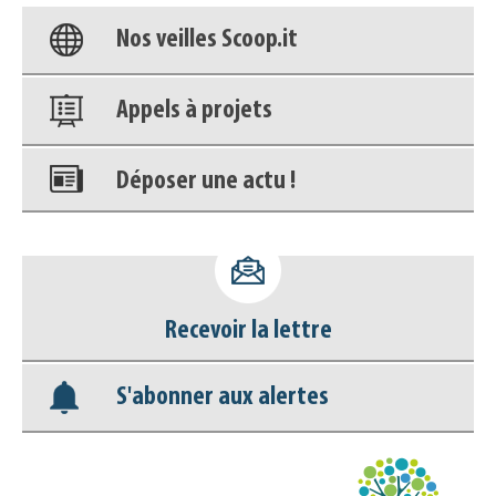
Nos veilles Scoop.it
Appels à projets
Déposer une actu !
Accéder à son compte - (Se
déconnecter)
Recevoir la lettre
Base documentaire
S'abonner aux alertes
Nos veilles Scoop.it
Appels à projets