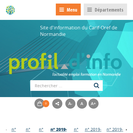
Menu
Départements
Site d'information du Carif-Oref de
Normandie
A-
A
A+
n°
n°
n°
n° 2019-
n°
n° 2019-
n° 2019-