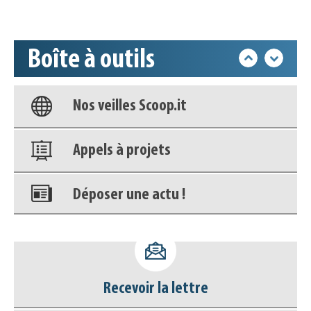
Accéder à son compte - (Se
déconnecter)
Boîte à outils
Base documentaire
Nos veilles Scoop.it
Appels à projets
Déposer une actu !
Accéder à son compte - (Se
déconnecter)
Recevoir la lettre
Base documentaire