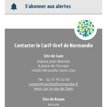
S'abonner aux alertes
Nos veilles Scoop.it
Appels à projets
Contacter le Carif-Oref de Normandie
Site de Caen
Espace Jean Monnet
8 place de l'Europe
14200 Hérouville-Saint-Clair
Tél. : 02 31 95 52 00
contact@cariforefnormandie.fr
Venir sur le site de Caen
Site de Rouen
Atrium