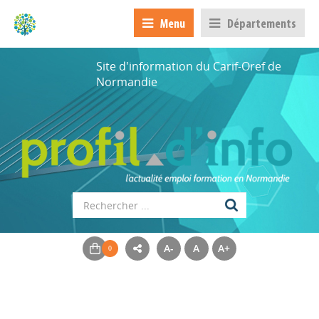
Menu
Départements
Site d'information du Carif-Oref de
Normandie
Appels à projets
A-
A
A+
Déposer une actu !