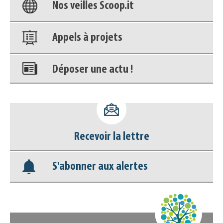
Nos veilles Scoop.it
Appels à projets
Déposer une actu !
Accéder à son compte - (Se
déconnecter)
Recevoir la lettre
Base documentaire
S'abonner aux alertes
Nos veilles Scoop.it
Appels à projets