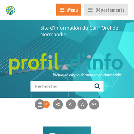
Menu
Départements
Site d'information du Carif-Oref de
Normandie
A-
A
A+