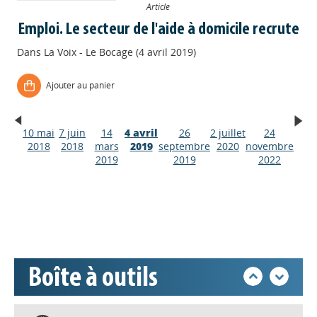
Article
Emploi. Le secteur de l'aide à domicile recrute
Dans
La Voix - Le Bocage (4 avril 2019)
Ajouter au panier
10 mai
7 juin
14
4 avril
26
2 juillet
24
Appels à projets
2018
2018
mars
2019
septembre
2020
novembre
2019
2019
2022
Déposer une actu !
Accéder à son compte - (Se
déconnecter)
Boîte à outils
Base documentaire