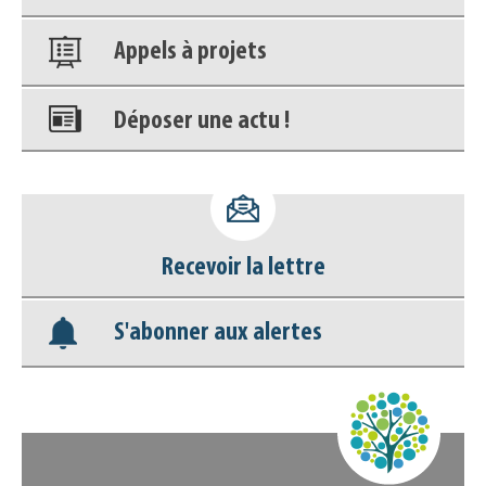
Appels à projets
Déposer une actu !
Accéder à son compte - (Se
déconnecter)
Recevoir la lettre
Base documentaire
S'abonner aux alertes
Nos veilles Scoop.it
Appels à projets