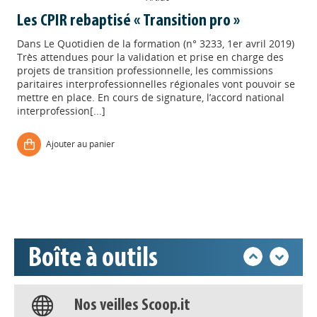
Les CPIR rebaptisé « Transition pro »
Dans
Le Quotidien de la formation (n° 3233, 1er avril 2019)
Très attendues pour la validation et prise en charge des
projets de transition professionnelle, les commissions
paritaires interprofessionnelles régionales vont pouvoir se
mettre en place. En cours de signature, l’accord national
interprofession[...]
Appels à projets
Ajouter au panier
Déposer une actu !
Accéder à son compte - (Se
déconnecter)
Boîte à outils
Base documentaire
Nos veilles Scoop.it