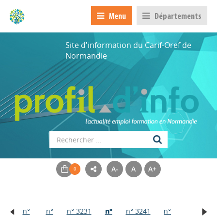
Menu
Départements
Site d'information du Carif-Oref de
Normandie
A-
A
A+
n°
n°
n° 3231
n°
n° 3241
n°