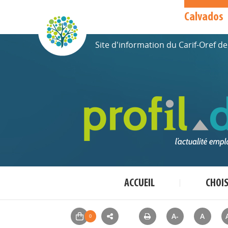
Calvados
Site d'information du Carif-Oref 
ACCUEIL
CHOI
A-
A