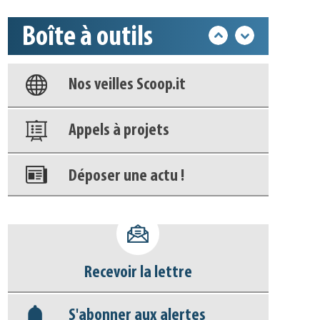
Boîte à outils
Base documentaire
Nos veilles Scoop.it
Appels à projets
Déposer une actu !
Accéder à son compte - (Se
déconnecter)
Recevoir la lettre
Base documentaire
S'abonner aux alertes