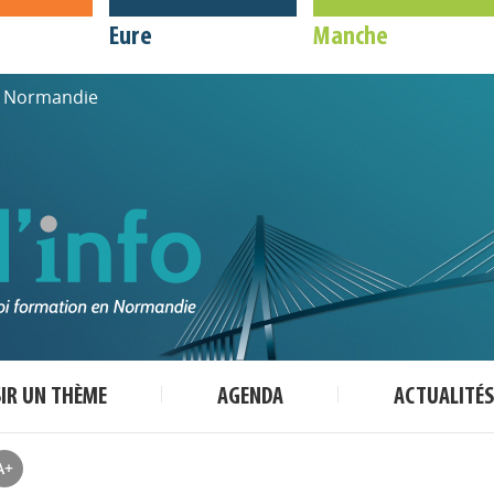
Eure
Manche
de Normandie
SIR UN THÈME
AGENDA
ACTUALITÉS
A+