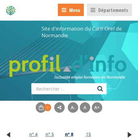
Menu
Départements
Site d'information du Carif-Oref de
Normandie
A-
A
A+
n° 4
n° 5
n° 8
15