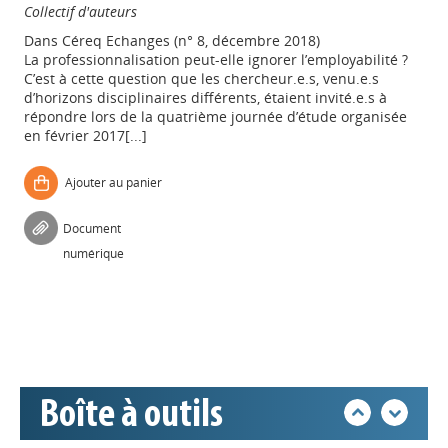
Collectif d'auteurs
Dans
Céreq Echanges (n° 8, décembre 2018)
La professionnalisation peut-elle ignorer l’employabilité ?
C’est à cette question que les chercheur.e.s, venu.e.s
d’horizons disciplinaires différents, étaient invité.e.s à
répondre lors de la quatrième journée d’étude organisée
en février 2017[...]
Ajouter au panier
Appels à projets
Document
numérique
Déposer une actu !
Accéder à son compte - (Se
déconnecter)
Boîte à outils
Base documentaire