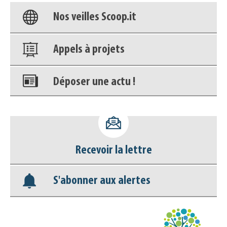
Nos veilles Scoop.it
Appels à projets
Déposer une actu !
Accéder à son compte - (Se
déconnecter)
Recevoir la lettre
Base documentaire
S'abonner aux alertes
Nos veilles Scoop.it
Appels à projets