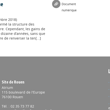
ue
Document
numérique
mbre 2018)
ormé la structure des
ire. Cependant, les gains de
 dizaine d’années, sans que
 de renverser la ten[...]
Site de Rouen
Atrium
115 boulevard de l'Europe
76100 Rouen
Tél. : 02 35 73 77 82
e