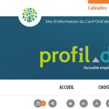
Calvados
Site d'information du Carif-Oref 
ACCUEIL
CHOI
A-
A