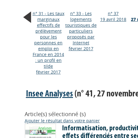
n° 31 - Les taux
n° 33 - Les
n° 37
marginaux
logements
19 avril 2018
27
effectifs de
touristiques de
prélèvement
particuliers
pour les
proposés par
personnes en
Internet
emploi en
février 2017
France en 2014
: un profil en
tilde
février 2017
Insee Analyses
(n° 41, 27 novembr
Article(s) sélectionné (s)
Ajouter le résultat dans votre panier
Informatisation, productivit
effets différenciés entre se