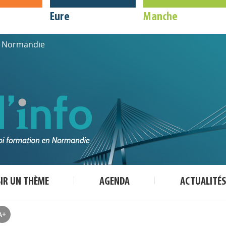
Eure
Manche
de Normandie
SIR UN THÈME
AGENDA
ACTUALITÉS
A+