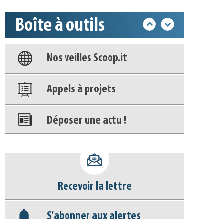
Boîte à outils
Base documentaire
Nos veilles Scoop.it
Appels à projets
Déposer une actu !
Accéder à son compte - (Se
déconnecter)
Recevoir la lettre
Base documentaire
S'abonner aux alertes