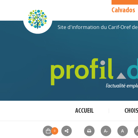
Calvados
Site d'information du Carif-Oref 
ACCUEIL
CHOI
A-
A