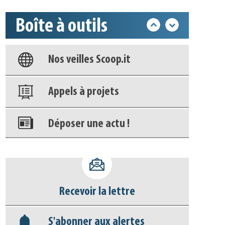
Boîte à outils
Base documentaire
Nos veilles Scoop.it
Appels à projets
Déposer une actu !
Accéder à son compte - (Se
déconnecter)
Recevoir la lettre
Base documentaire
S'abonner aux alertes