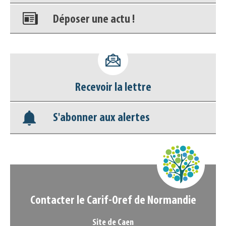
Déposer une actu !
Accéder à son compte - (Se
déconnecter)
Recevoir la lettre
Base documentaire
S'abonner aux alertes
Nos veilles Scoop.it
Appels à projets
Contacter le Carif-Oref de Normandie
Site de Caen