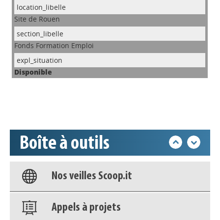
Site de Rouen
Appels à projets
Fonds Formation Emploi
Disponible
Déposer une actu !
Accéder à son compte - (Se
déconnecter)
Boîte à outils
Base documentaire
Nos veilles Scoop.it
Appels à projets