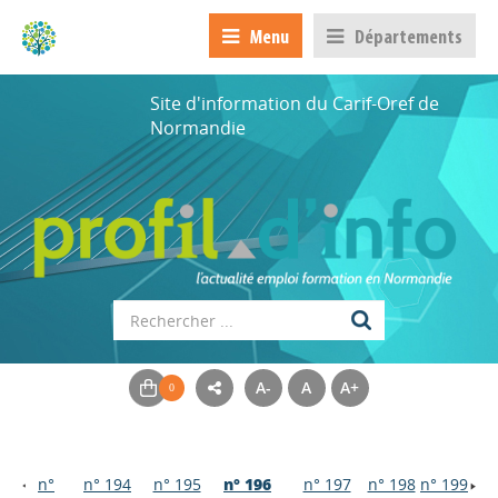
Menu
Départements
Site d'information du Carif-Oref de
Normandie
A-
A
A+
n°
n° 194
n° 195
n° 196
n° 197
n° 198
n° 199