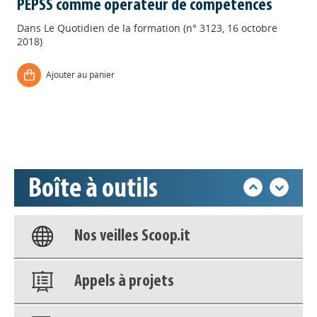
PEPSS comme opérateur de compétences
Dans
Le Quotidien de la formation (n° 3123, 16 octobre
2018)
Appels à projets
Ajouter au panier
Déposer une actu !
Accéder à son compte - (Se
déconnecter)
Boîte à outils
Base documentaire
Nos veilles Scoop.it
Appels à projets