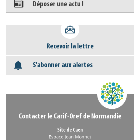
Déposer une actu !
Accéder à son compte - (Se
déconnecter)
Recevoir la lettre
Base documentaire
S'abonner aux alertes
Nos veilles Scoop.it
Appels à projets
Contacter le Carif-Oref de Normandie
Site de Caen
Espace Jean Monnet