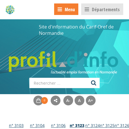
Menu
Départements
Site d'information du Carif-Oref de
Normandie
A-
A
A+
n° 3103
n° 3104
n° 3106
n° 3123
n° 3124
n° 3125
n° 312