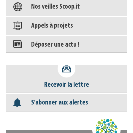
Nos veilles Scoop.it
Appels à projets
Déposer une actu !
Accéder à son compte - (Se
déconnecter)
Recevoir la lettre
Base documentaire
S'abonner aux alertes
Nos veilles Scoop.it
Appels à projets