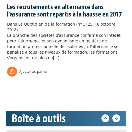
Les recrutements en alternance dans
l’assurance sont repartis à la hausse en 2017
Dans
Le Quotidien de la formation (n° 3125, 18 octobre
2018)
La branche des sociétés d’assurance confirme son intérêt
pour l’alternance et son dynamisme en matière de
formation professionnelle des salariés ; « l’alternance se
banalise à tous les niveaux de formation, les formations
s’organisent de plus en[...]
Appels à projets
Ajouter au panier
Déposer une actu !
Accéder à son compte - (Se
déconnecter)
Boîte à outils
Base documentaire