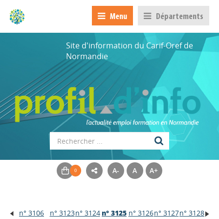
Menu
Départements
Site d'information du Carif-Oref de
Normandie
A-
A
A+
n° 3106
n° 3123
n° 3124
n° 3125
n° 3126
n° 3127
n° 3128