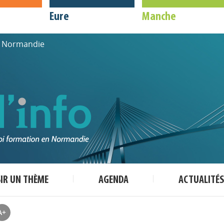
Eure
Manche
de Normandie
SIR UN THÈME
AGENDA
ACTUALITÉS
A+