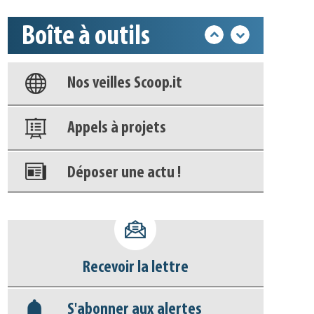
Boîte à outils
Base documentaire
Nos veilles Scoop.it
Appels à projets
Déposer une actu !
Accéder à son compte - (Se
déconnecter)
Recevoir la lettre
Base documentaire
S'abonner aux alertes