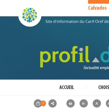
Calvados
Site d'information du Carif-Oref 
ACCUEIL
CHOI
A-
A