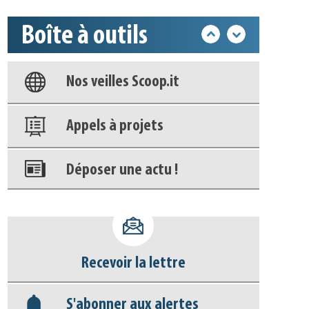
Boîte à outils
Base documentaire
Nos veilles Scoop.it
Appels à projets
Déposer une actu !
Accéder à son compte - (Se
déconnecter)
Recevoir la lettre
Base documentaire
S'abonner aux alertes