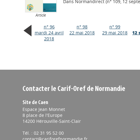
Dans
Normandirect (n° 109, 12 sept
Article
n° 96
n° 98
n° 99
mardi 24 avril
22 mai 2018
29 mai 2018
12 
2018
Contacter le Carif-Oref de Normandie
Site de Caen
Espace Jean Monnet
8 place de l'Europe
14200 Hérouville-Saint-Clair
Tél. : 02 31 95 52 00
contact@cariforefnormandie.fr