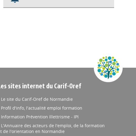
Nos veilles Scoop.it
Appels à projets
Les sites internet du Carif-Oref
Le site du Carif-Oref de Normandie
Profil d'info, l'actualité emploi formation
Information Prévention Illettrisme - IPI
L'Annuaire des acteurs de l'emploi, de la formation
t de l'orientation en Normandie