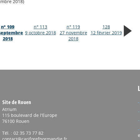
embre 2018)
n° 109
n° 113
n° 119
128
septembre
9 octobre 2018
27 novembre
12 février 2019
2018
2018
Site de Rouen
Atrium
115 boulevard de l'Europe
76100 Rouen
Tél. : 02 35 73 77 82
e
contact@cariforefnormandie.fr