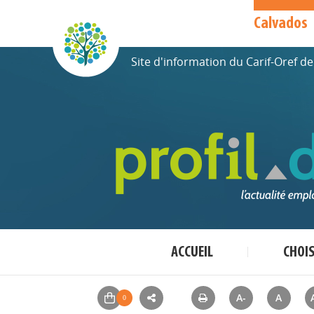
Calvados
Site d'information du Carif-Oref 
ACCUEIL
CHOI
A-
A