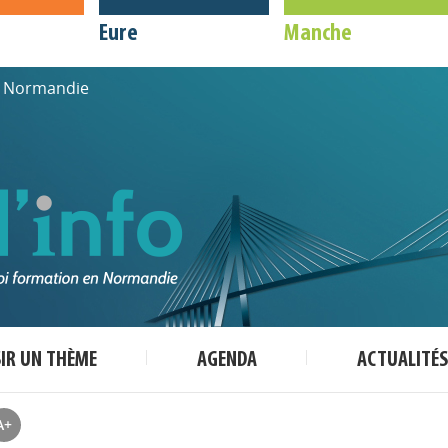
Eure
Manche
de Normandie
SIR UN THÈME
AGENDA
ACTUALITÉS
A+