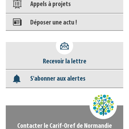
Appels à projets
Déposer une actu !
Accéder à son compte - (Se
déconnecter)
Recevoir la lettre
Base documentaire
S'abonner aux alertes
Nos veilles Scoop.it
Appels à projets
Contacter le Carif-Oref de Normandie