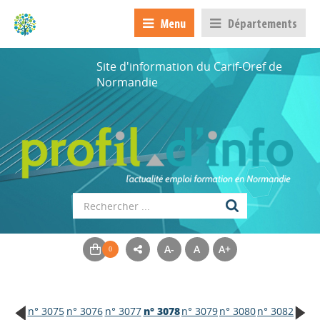
Menu
Départements
Site d'information du Carif-Oref de
Normandie
A-
A
A+
n° 3075
n° 3076
n° 3077
n° 3078
n° 3079
n° 3080
n° 3082