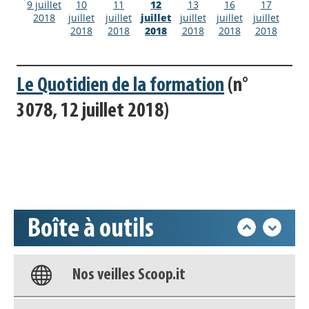
9 juillet
10
11
12
13
16
17
2018
juillet
juillet
juillet
juillet
juillet
juillet
2018
2018
2018
2018
2018
2018
Le Quotidien de la formation
(n°
Appels à projets
3078, 12 juillet 2018)
Déposer une actu !
Accéder à son compte - (Se
déconnecter)
Boîte à outils
Base documentaire
Nos veilles Scoop.it