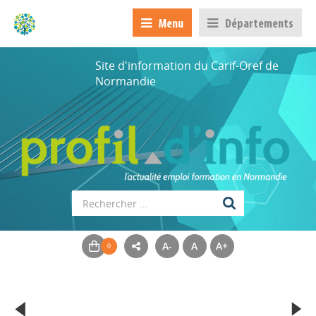
Menu
Départements
Site d'information du Carif-Oref de
Normandie
A-
A
A+