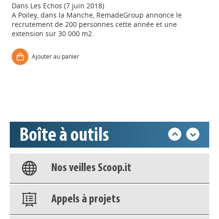
Dans
Les Echos (7 juin 2018)
A Poiley, dans la Manche, RemadeGroup annonce le
recrutement de 200 personnes cette année et une
extension sur 30 000 m2.
Appels à projets
Ajouter au panier
Déposer une actu !
Accéder à son compte - (Se
déconnecter)
Boîte à outils
Base documentaire
Nos veilles Scoop.it
Appels à projets