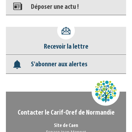
Déposer une actu !
Accéder à son compte - (Se
déconnecter)
Recevoir la lettre
Base documentaire
S'abonner aux alertes
Nos veilles Scoop.it
Appels à projets
Contacter le Carif-Oref de Normandie
Site de Caen
Espace Jean Monnet