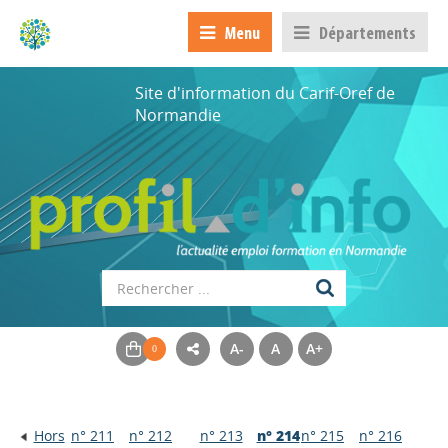
Menu
Départements
Site d'information du Carif-Oref de
Normandie
A-
A
A+
Hors
n° 211
n° 212
n° 213
n° 214
n° 215
n° 216