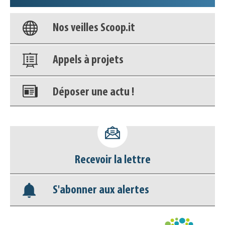
Nos veilles Scoop.it
Appels à projets
Déposer une actu !
Accéder à son compte - (Se
déconnecter)
Recevoir la lettre
Base documentaire
S'abonner aux alertes
Nos veilles Scoop.it