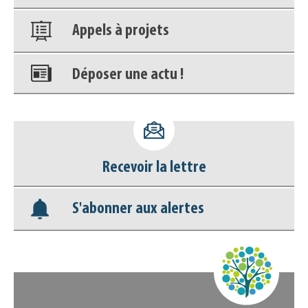
Appels à projets
Déposer une actu !
Accéder à son compte - (Se
déconnecter)
Recevoir la lettre
Base documentaire
S'abonner aux alertes
Nos veilles Scoop.it
Appels à projets