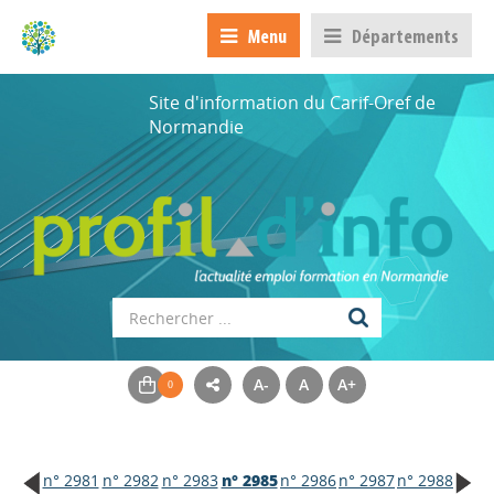
Menu
Départements
Site d'information du Carif-Oref de
Normandie
A-
A
A+
n° 2981
n° 2982
n° 2983
n° 2985
n° 2986
n° 2987
n° 2988