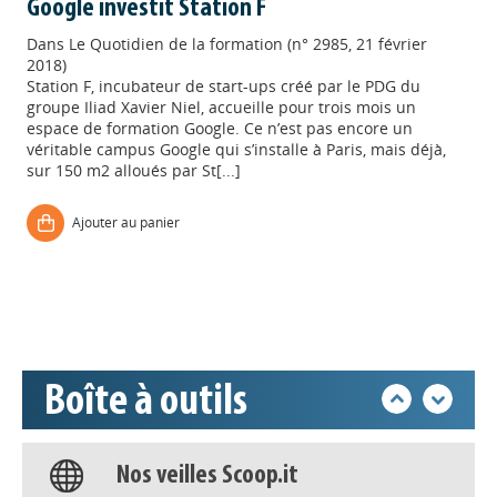
Google investit Station F
Dans
Le Quotidien de la formation (n° 2985, 21 février
2018)
Station F, incubateur de start-ups créé par le PDG du
groupe Iliad Xavier Niel, accueille pour trois mois un
espace de formation Google. Ce n’est pas encore un
véritable campus Google qui s’installe à Paris, mais déjà,
sur 150 m2 alloués par St[...]
Appels à projets
Ajouter au panier
Déposer une actu !
Accéder à son compte - (Se
déconnecter)
Boîte à outils
Base documentaire
Nos veilles Scoop.it