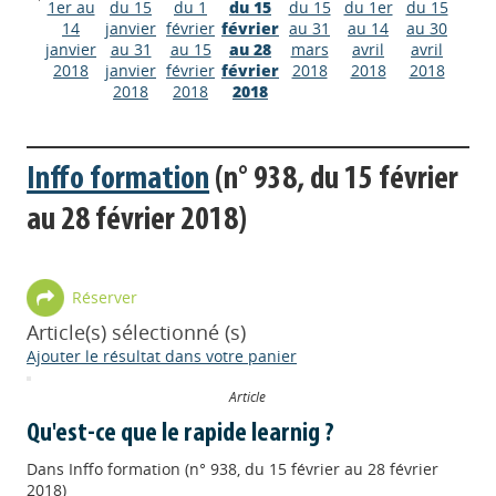
1er au
du 15
du 1
du 15
du 15
du 1er
du 15
14
janvier
février
février
au 31
au 14
au 30
janvier
au 31
au 15
au 28
mars
avril
avril
2018
janvier
février
février
2018
2018
2018
2018
2018
2018
Inffo formation
(n° 938, du 15 février
au 28 février 2018)
Réserver
Article(s) sélectionné (s)
Ajouter le résultat dans votre panier
Article
Qu'est-ce que le rapide learnig ?
Dans
Inffo formation (n° 938, du 15 février au 28 février
2018)