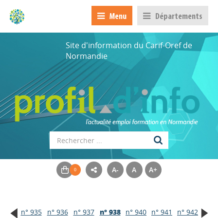
Menu
Départements
Site d'information du Carif-Oref de
Normandie
A-
A
A+
n° 935
n° 936
n° 937
n° 938
n° 940
n° 941
n° 942