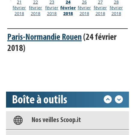
21
22
23
24
26
27
28
février
février
février
février
février
février
février
2018
2018
2018
2018
2018
2018
2018
Paris-Normandie Rouen
(24 février
Appels à projets
2018)
Déposer une actu !
Accéder à son compte - (Se
déconnecter)
Boîte à outils
Base documentaire
Nos veilles Scoop.it