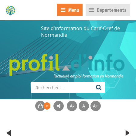
Menu
Départements
Site d'information du Carif-Oref de
Normandie
A-
A
A+