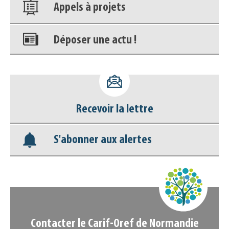
Appels à projets
Déposer une actu !
Accéder à son compte - (Se
déconnecter)
Recevoir la lettre
Base documentaire
S'abonner aux alertes
Nos veilles Scoop.it
Appels à projets
Contacter le Carif-Oref de Normandie