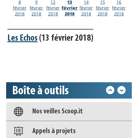
8
9
12
13
14
15
16
février
février
février
février
février
février
février
2018
2018
2018
2018
2018
2018
2018
Appels à projets
Les Echos
(13 février 2018)
Déposer une actu !
Accéder à son compte - (Se
déconnecter)
Boîte à outils
Base documentaire
Nos veilles Scoop.it
Appels à projets