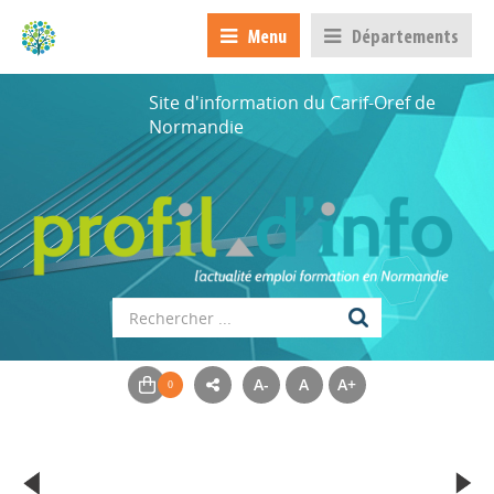
Menu
Départements
Site d'information du Carif-Oref de
Normandie
A-
A
A+