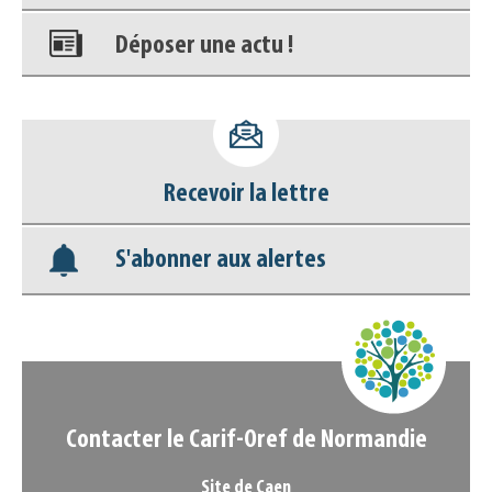
Déposer une actu !
Accéder à son compte - (Se
déconnecter)
Recevoir la lettre
Base documentaire
S'abonner aux alertes
Nos veilles Scoop.it
Appels à projets
Contacter le Carif-Oref de Normandie
Site de Caen