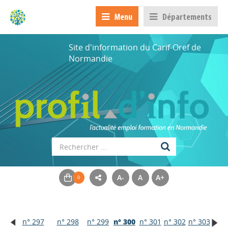
Menu
Départements
Site d'information du Carif-Oref de
Normandie
A-
A
A+
n° 297
n° 298
n° 299
n° 300
n° 301
n° 302
n° 303