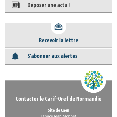
Déposer une actu !
Accéder à son compte - (Se
déconnecter)
Recevoir la lettre
Base documentaire
S'abonner aux alertes
Nos veilles Scoop.it
Appels à projets
Contacter le Carif-Oref de Normandie
Site de Caen
Espace Jean Monnet