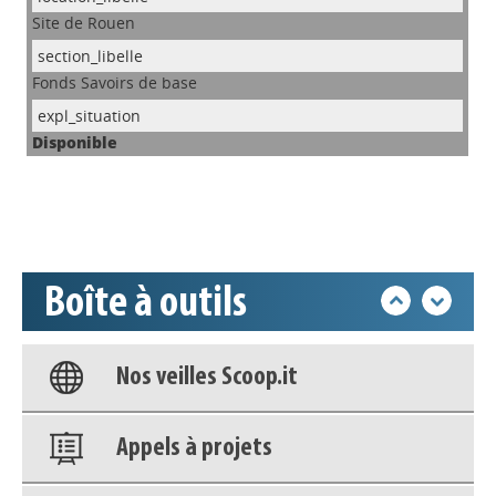
Site de Rouen
Appels à projets
Fonds Savoirs de base
Disponible
Déposer une actu !
Accéder à son compte - (Se
déconnecter)
Boîte à outils
Base documentaire
Nos veilles Scoop.it
Appels à projets