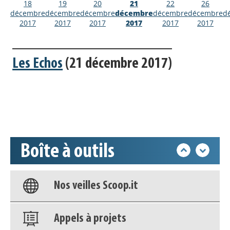
18
19
20
21
22
26
décembre
décembre
décembre
décembre
décembre
décembre
d
2017
2017
2017
2017
2017
2017
Appels à projets
Les Echos
(21 décembre 2017)
Déposer une actu !
Accéder à son compte - (Se
déconnecter)
Boîte à outils
Base documentaire
Nos veilles Scoop.it
Appels à projets