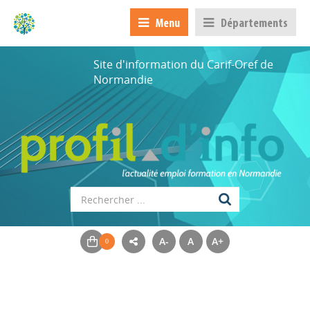
Menu
Départements
Site d'information du Carif-Oref de
Normandie
A-
A
A+