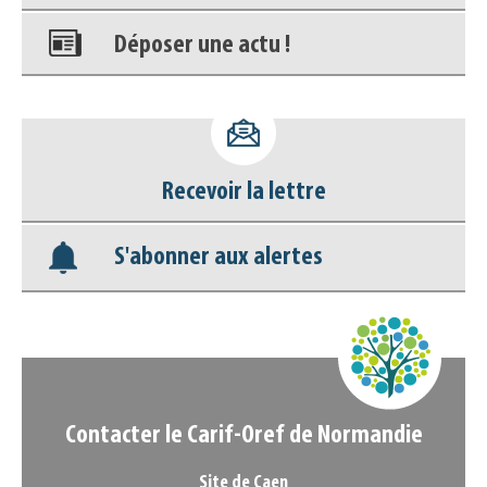
Déposer une actu !
Accéder à son compte - (Se
déconnecter)
Recevoir la lettre
Base documentaire
S'abonner aux alertes
Nos veilles Scoop.it
Appels à projets
Contacter le Carif-Oref de Normandie
Site de Caen