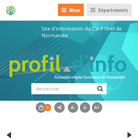
Menu
Départements
Site d'information du Carif-Oref de
Normandie
A-
A
A+