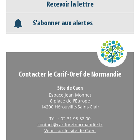
Recevoir la lettre
Base documentaire
S'abonner aux alertes
Nos veilles Scoop.it
Appels à projets
Contacter le Carif-Oref de Normandie
Site de Caen
Espace Jean Monnet
8 place de l'Europe
14200 Hérouville-Saint-Clair
Tél. : 02 31 95 52 00
contact@cariforefnormandie.fr
Venir sur le site de Caen