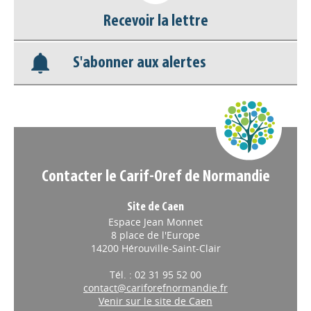
Recevoir la lettre
Base documentaire
S'abonner aux alertes
Nos veilles Scoop.it
Appels à projets
Contacter le Carif-Oref de Normandie
Site de Caen
Espace Jean Monnet
8 place de l'Europe
14200 Hérouville-Saint-Clair
Tél. : 02 31 95 52 00
contact@cariforefnormandie.fr
Venir sur le site de Caen