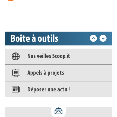
Déposer une actu !
Accéder à son compte - (Se
déconnecter)
Boîte à outils
Base documentaire
Nos veilles Scoop.it
Appels à projets
Déposer une actu !
Accéder à son compte - (Se
déconnecter)