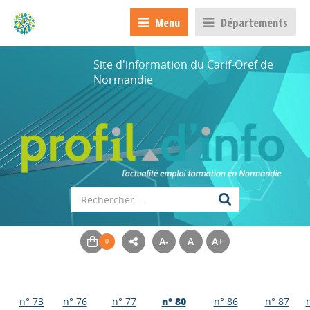
Menu
Départements
Site d'information du Carif-Oref de
Normandie
A-
A
A+
n° 73
n° 76
n° 77
n° 80
n° 86
n° 87