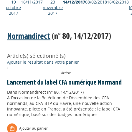
19
16/11/2017
23
14/12/2017
08/02/2018
16/02/2018
octobre
novembre
f
2017
2017
Normandirect
(n° 80, 14/12/2017)
Article(s) sélectionné (s)
Ajouter le résultat dans votre panier
Article
Lancement du label CFA numérique Normand
Dans
Normandirect (n° 80, 14/12/2017)
A l’occasion de la 3e édition de l’Assemblée des CFA
normands, au CFA-BTP du Havre, une nouvelle action
innovante, pilote en France, a été présentée : le label CFA
numérique, basé sur des badges numériques.
Appels à projets
Ajouter au panier