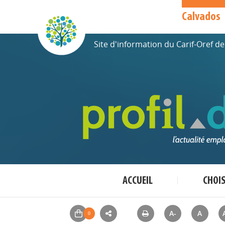
Calvados
Site d'information du Carif-Oref 
ACCUEIL
CHOI
A-
A