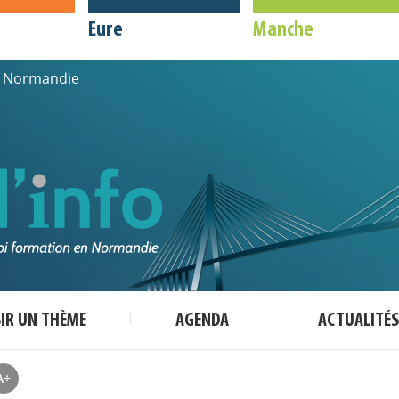
Eure
Manche
de Normandie
SIR UN THÈME
AGENDA
ACTUALITÉS
A+