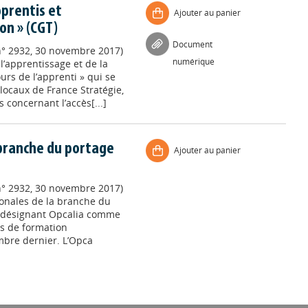
pprentis et
Ajouter au panier
n » (CGT)
Document
n° 2932, 30 novembre 2017)
numérique
l’apprentissage et de la
urs de l’apprenti » qui se
locaux de France Stratégie,
 concernant l’accès[...]
 branche du portage
Ajouter au panier
n° 2932, 30 novembre 2017)
ronales de la branche du
d désignant Opcalia comme
s de formation
mbre dernier. L’Opca