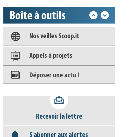
Boîte à outils
Base documentaire
Nos veilles Scoop.it
Appels à projets
Déposer une actu !
Accéder à son compte - (Se
déconnecter)
Recevoir la lettre
Base documentaire
S'abonner aux alertes