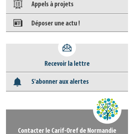
Appels à projets
Déposer une actu !
Accéder à son compte - (Se
déconnecter)
Recevoir la lettre
Base documentaire
S'abonner aux alertes
Nos veilles Scoop.it
Appels à projets
Contacter le Carif-Oref de Normandie