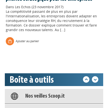
Dans
Les Echos (23 novembre 2017)
La compétitivité passant de plus en plus par
l'internationalisation, les entreprises doivent adapter en
conséquence leur stratégie RH, du recrutement à la
formation. Ce dossier explique comment trouver et faire
grandir ces nouveaux talents. Au [...]
Appels à projets
Ajouter au panier
Déposer une actu !
Accéder à son compte - (Se
déconnecter)
Boîte à outils
Base documentaire
Nos veilles Scoop.it