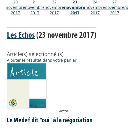
20
21
22
23
24
27
novembre
novembre
novembre
novembre
novembre
novembre
n
2017
2017
2017
2017
2017
2017
Les Echos
(23 novembre 2017)
Article(s) sélectionné (s)
Ajouter le résultat dans votre panier
Article
Le Medef dit "oui" à la négociation