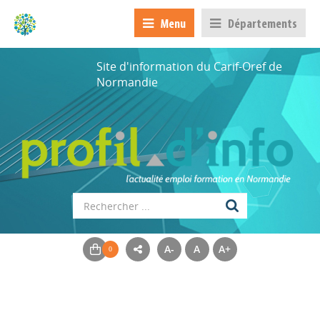
Menu
Départements
Site d'information du Carif-Oref de
Normandie
A-
A
A+