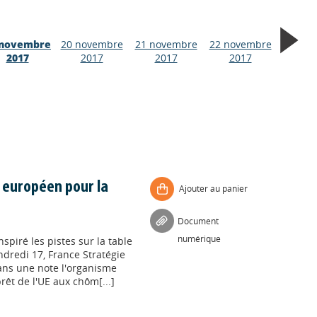
 novembre
20 novembre
21 novembre
22 novembre
2017
2017
2017
2017
s européen pour la
Ajouter au panier
Document
numérique
spiré les pistes sur la table
dredi 17, France Stratégie
ans une note l'organisme
êt de l'UE aux chôm[...]