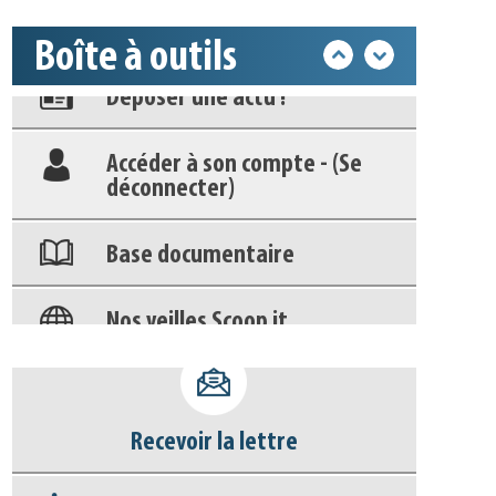
Boîte à outils
Déposer une actu !
Accéder à son compte - (Se
déconnecter)
Base documentaire
Nos veilles Scoop.it
Appels à projets
Recevoir la lettre