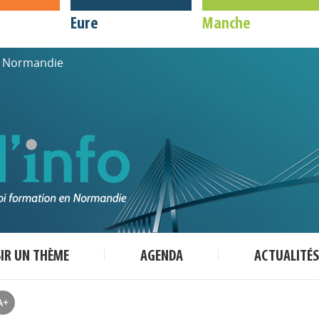
Eure
Manche
de Normandie
SIR UN THÈME
AGENDA
ACTUALITÉS
A+