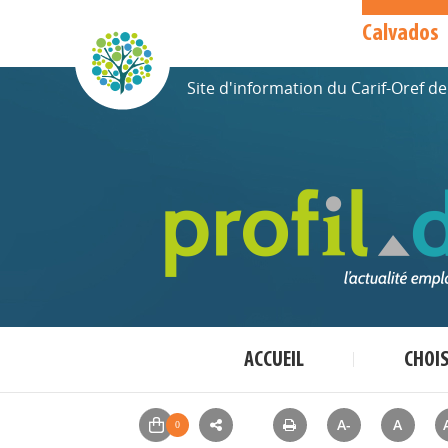
Calvados
Site d'information du Carif-Oref 
ACCUEIL
CHOI
A-
A