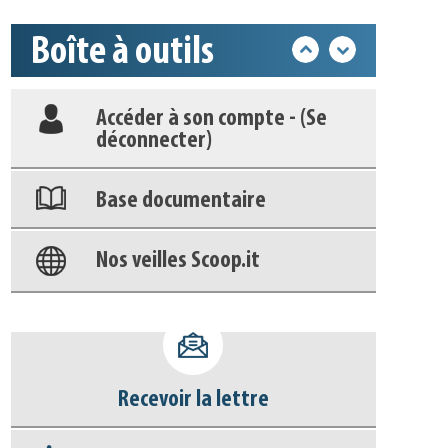
Boîte à outils
Déposer une actu !
Accéder à son compte - (Se
déconnecter)
Base documentaire
Nos veilles Scoop.it
Appels à projets
Recevoir la lettre