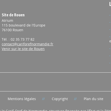
Site de Rouen
Atrium
115 boulevard de l'Europe
76100 Rouen
Tél. : 02 35 73 77 82
e
contact@cariforefnormandie.fr
Venir sur le site de Rouen
Mentions légales
Copyright
Plan du site
r le Carif-Oref de Normandie, structure financée par l'État et la R