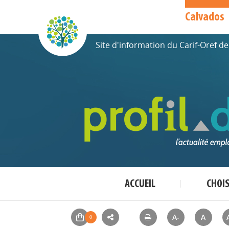
Calvados
Site d'information du Carif-Oref 
ACCUEIL
CHOI
A-
A