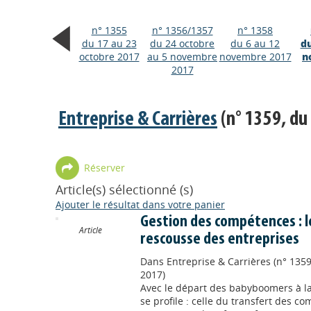
n° 1355
n° 1356/1357
n° 1358
du 17 au 23
du 24 octobre
du 6 au 12
du
octobre 2017
au 5 novembre
novembre 2017
n
2017
Entreprise & Carrières
(n° 1359, du
Réserver
Article(s) sélectionné (s)
Ajouter le résultat dans votre panier
Gestion des compétences : le
Article
rescousse des entreprises
Dans
Entreprise & Carrières (n° 135
2017)
Avec le départ des babyboomers à la 
se profile : celle du transfert des c