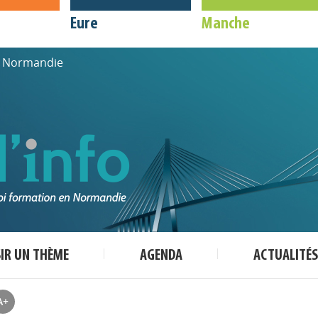
Eure
Manche
de Normandie
SIR UN THÈME
AGENDA
ACTUALITÉS
A+