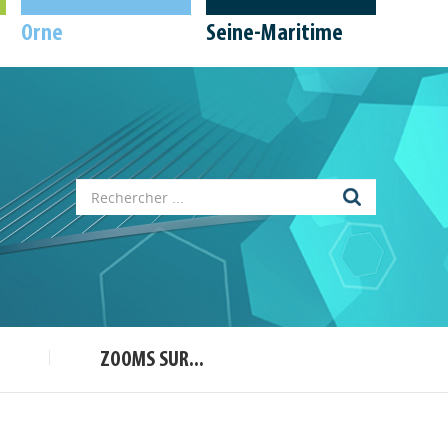
Orne
Seine-Maritime
Appels à projets
Déposer une actu !
Accéder à son compte - (Se
déconnecter)
Base documentaire
ZOOMS SUR...
Nos veilles Scoop.it
Appels à projets