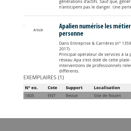
générations d’actifs. Sauf que, géné
n’anticipent pas le danger. Une perte 
Apalien numérise les métiers
Article
personne
Dans
Entreprise & Carrières (n° 135
2017)
Principal opérateur de services à la
réseau Apa s'est doté de cette plat
interventions de professionnels rele
différents.
EXEMPLAIRES (1)
N° ex.
Cote
Support
Localisation
1805
ENT
Revue
Site de Rouen