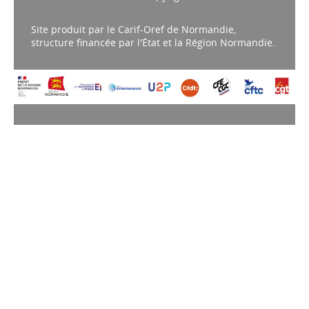
Site produit par le Carif-Oref de Normandie,
structure financée par l'État et la Région Normandie.