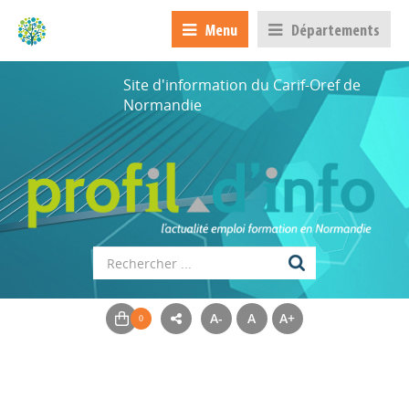
Menu
Départements
Site d'information du Carif-Oref de
Normandie
A-
A
A+