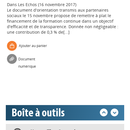
Dans
Les Echos (16 novembre 2017)
Le document d'orientation transmis aux partenaires
sociaux le 15 novembre propose de remettre à plat le
financement de la formation continue dans un objectif
d'efficacité et de transparence. Donnée non négligeable :
une contribution de 0,3 % de[...]
Ajouter au panier
Appels à projets
Document
numérique
Déposer une actu !
Accéder à son compte - (Se
déconnecter)
Boîte à outils
Base documentaire