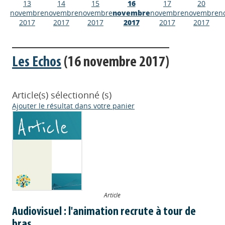
13
14
15
16
17
20
novembre
novembre
novembre
novembre
novembre
novembre
n
2017
2017
2017
2017
2017
2017
Les Echos
(16 novembre 2017)
Article(s) sélectionné (s)
Ajouter le résultat dans votre panier
Article
Audiovisuel : l'animation recrute à tour de
bras