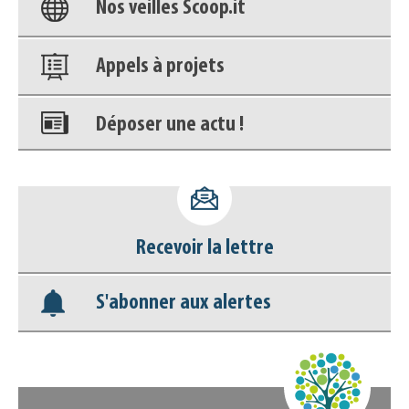
Nos veilles Scoop.it
Appels à projets
Déposer une actu !
Accéder à son compte - (Se
déconnecter)
Recevoir la lettre
Base documentaire
S'abonner aux alertes
Nos veilles Scoop.it
Appels à projets